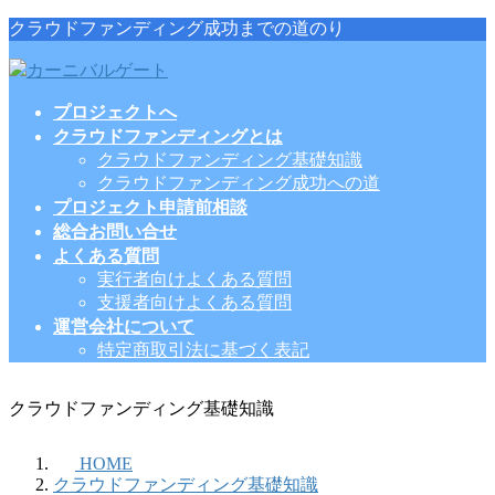
コ
ナ
クラウドファンディング成功までの道のり
ン
ビ
テ
ゲ
ン
ー
プロジェクトへ
ツ
シ
クラウドファンディングとは
に
ョ
クラウドファンディング基礎知識
移
ン
クラウドファンディング成功への道
動
に
プロジェクト申請前相談
移
総合お問い合せ
動
よくある質問
実行者向けよくある質問
支援者向けよくある質問
運営会社について
特定商取引法に基づく表記
クラウドファンディング基礎知識
HOME
クラウドファンディング基礎知識