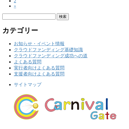
ペ
2
ー
稿
»
ー
ジ
ジ
の
検
索:
ペ
カテゴリー
ー
ジ
お知らせ・イベント情報
クラウドファンディング基礎知識
送
クラウドファンディング成功への道
り
よくある質問
実行者向けよくある質問
支援者向けよくある質問
サイトマップ