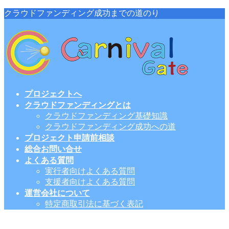
コ
ナ
クラウドファンディング成功までの道のり
ン
ビ
テ
ゲ
ン
ー
ツ
シ
に
ョ
移
ン
動
に
プロジェクトへ
移
クラウドファンディングとは
動
クラウドファンディング基礎知識
クラウドファンディング成功への道
プロジェクト申請前相談
総合お問い合せ
よくある質問
実行者向けよくある質問
支援者向けよくある質問
運営会社について
特定商取引法に基づく表記