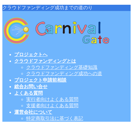
コ
ナ
クラウドファンディング成功までの道のり
ン
ビ
テ
ゲ
ン
ー
ツ
シ
に
ョ
移
ン
動
に
プロジェクトへ
移
クラウドファンディングとは
動
クラウドファンディング基礎知識
クラウドファンディング成功への道
プロジェクト申請前相談
総合お問い合せ
よくある質問
実行者向けよくある質問
支援者向けよくある質問
運営会社について
特定商取引法に基づく表記