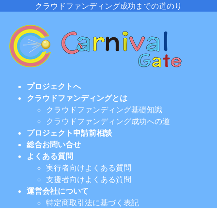
コ
ナ
クラウドファンディング成功までの道のり
ン
ビ
テ
ゲ
ン
ー
ツ
シ
に
ョ
移
ン
プロジェクトへ
動
に
クラウドファンディングとは
移
クラウドファンディング基礎知識
動
クラウドファンディング成功への道
プロジェクト申請前相談
総合お問い合せ
よくある質問
実行者向けよくある質問
支援者向けよくある質問
運営会社について
特定商取引法に基づく表記